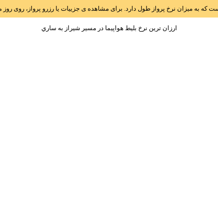
است که به میزان نرخ پرواز طول دارد. برای مشاهده ی جزییات یا رزرو پرواز، روی رو
ارزان ترین نرخ بلیط هواپیما در مسیر شيراز به ساري