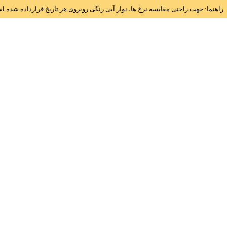
راهنما: جهت راحتی مقایسه نرخ ها، نوار آبی رنگی روبروی هر تاریخ قرارداده شده 